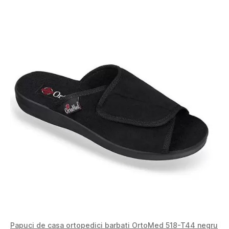
Papuci de casa ortopedici barbati OrtoMed 518-T44 negru