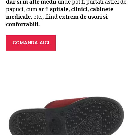
dar si
in alte medii
unde pot fi purtati astfel de
papuci, cum ar fi
spitale, clinici, cabinete
medicale
, etc., fiind
extrem de usori si
confortabili.
COMANDA AICI