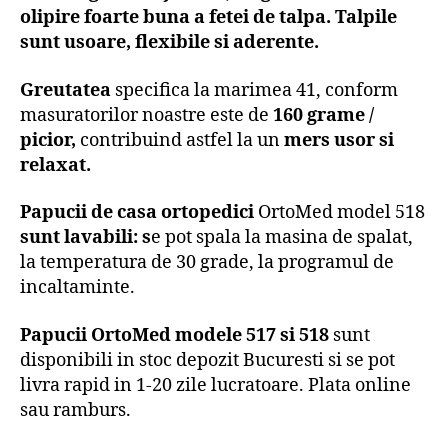
o
lipire
foarte buna
a fetei de talpa.
Talpile
sunt usoare, flexibile si aderente.
Greutatea
specifica la marimea 41, conform
masuratorilor noastre este de
1
6
0 grame /
picior,
contribuind astfel la un
mers usor si
relaxat.
Papucii de casa ortopedici
OrtoMed model 518
sunt
lavabili
: s
e pot spala la masina de spalat,
la temperatura de 30 grade, la programul de
incaltaminte.
Papucii OrtoMed modele 517 si 518
sunt
disponibili in stoc depozit Bucuresti si se pot
livra rapid in 1-20 zile lucratoare. Plata online
sau ramburs.