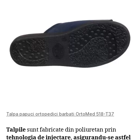
Talpa papuci ortopedici barbati OrtoMed 518-T37
Talpile
sunt fabricate din poliuretan prin
tehnologia de injectare
,
asigurandu-se astfel