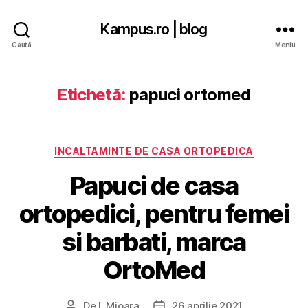
Kampus.ro | blog
Caută
Meniu
Etichetă:
papuci ortomed
Categorii
INCALTAMINTE DE CASA ORTOPEDICA
Papuci de casa
ortopedici, pentru femei
si barbati, marca
OrtoMed
De
I. Mioara
26 aprilie 2021
Autor
Dată