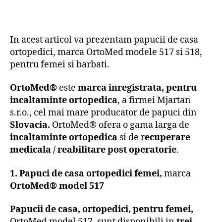
In acest articol va prezentam papucii de casa
ortopedici, marca OrtoMed modele 517 si 518,
pentru femei si barbati.
OrtoMed®
este
marca inregistrata, pentru
incaltaminte ortopedica
, a firmei Mjartan
s.r.o., cel mai mare producator de papuci din
Slovacia.
OrtoMed® ofera o gama larga de
incaltaminte ortopedica
si de r
ecuperare
medicala / reabilitare post operatorie
.
1. Papuci de casa ortopedici femei,
marca
OrtoMed® model 517
Papucii de casa, ortopedici, pentru femei,
OrtoMed model 517, sunt disponibili in
trei